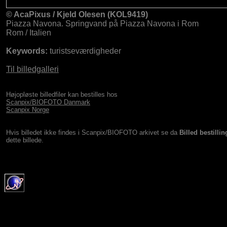
© AcaPixus / Kjeld Olesen (KOL9419)
Piazza Navona. Springvand på Piazza Navona i Rom
Rom / Italien
Keywords:
turistseværdigheder
Til billedgalleri
Højopløste billedfiler kan bestilles hos
Scanpix/BIOFOTO Danmark
Scanpix Norge
Hvis billedet ikke findes i Scanpix/BIOFOTO arkivet se da
Billed bestillin
dette billede.