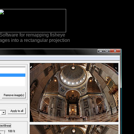
Software for remapping fisheye
ages into a rectangular projection