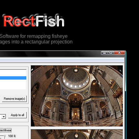
Software for remapping fisheye
ages into a rectangular projection