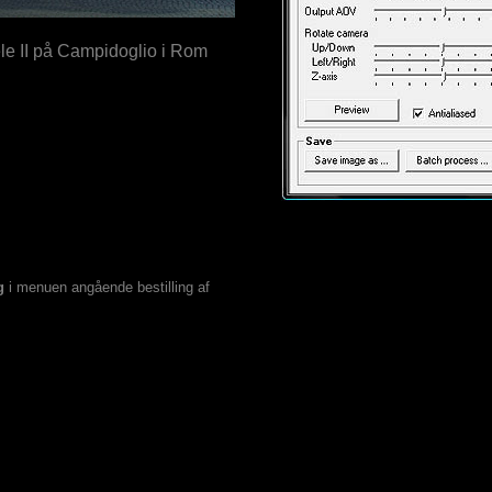
le II på Campidoglio i Rom
g
i menuen angående bestilling af